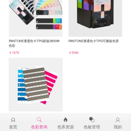
PANTONE潘通色卡TPG新版2800种
PANTONE潘通色卡TPG可撕版色票
色彩
￥1679
￥5080
PANTONE TPG单张色票纸版-补充页
19-0809TPG
首页
色彩查询
色库资源
色板管理
我的
￥98