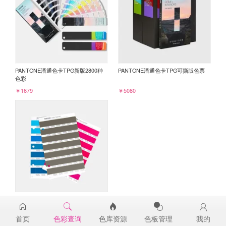
PANTONE潘通色卡TPG新版2800种
PANTONE潘通色卡TPG可撕版色票
色彩
￥1679
￥5080
PANTONE TPG单张色票纸版-补充页
19-0820TPG
首页
色彩查询
色库资源
色板管理
我的
￥98