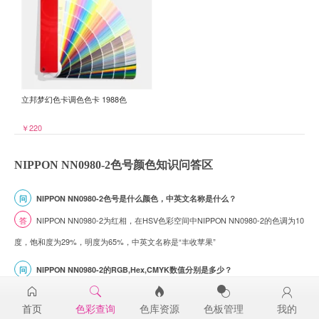
立邦梦幻色卡调色色卡 1988色
￥220
NIPPON NN0980-2色号颜色知识问答区
问
NIPPON NN0980-2色号是什么颜色，中英文名称是什么？
答
NIPPON NN0980-2为红相，在HSV色彩空间中NIPPON NN0980-2的色调为10
度，饱和度为29%，明度为65%，中英文名称是“丰收苹果”
问
NIPPON NN0980-2的RGB,Hex,CMYK数值分别是多少？
答
NIPPON NN0980-2色号的RGB色值为(166,126,118)， Hex(十六进制色值)为
首页
色彩查询
色库资源
色板管理
我的
#A67E76， CMYK为 未命名 ，请注意，这些数值是由计算机模拟的颜色，实际生产