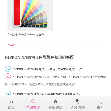
立邦梦幻色卡调色色卡 1988色
￥220
NIPPON NN0970-3色号颜色知识问答区
问
NIPPON NN0970-3色号是什么颜色，中英文名称是什么？
答
NIPPON NN0970-3为红相，在HSV色彩空间中NIPPON NN0970-3的色调为12
度，饱和度为22%，明度为72%，中英文名称是“夜色米兰”
问
NIPPON NN0970-3的RGB,Hex,CMYK数值分别是多少？
答
NIPPON NN0970-3色号的RGB色值为(184,152,144)， Hex(十六进制色值)为
首页
色彩查询
色库资源
色板管理
我的
#B89890， CMYK为 未命名 ，请注意，这些数值是由计算机模拟的颜色，实际生产