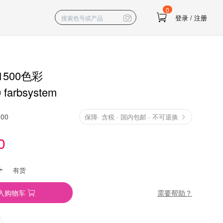
0
登录
/
注册
500色彩
 farbsystem
500
保障
·
含税 · 国内包邮 · 不可退换
0
有货
需要帮助？
入购物车