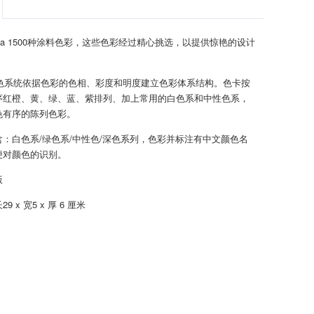
ufa 1500种涂料色彩，这些色彩经过精心挑选，以提供惊艳的设计
调色系统依据色彩的色相、彩度和明度建立色彩体系结构。色卡按
序红橙、黄、绿、蓝、紫排列、加上常用的白色系和中性色系，
色有序的陈列色彩。
：白色系/绿色系/中性色/深色系列，色彩并标注有中文颜色名
便对颜色的识别。
版
 x 宽5 x 厚 6 厘米