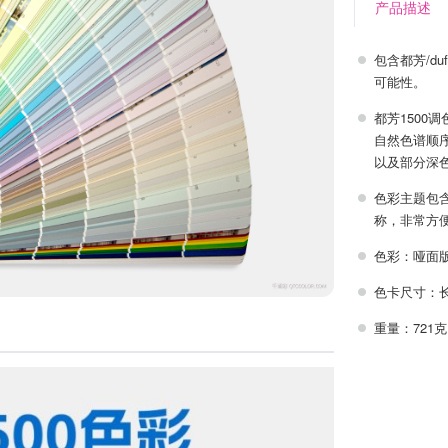
产品描述
包含都芳/d
可能性。
都芳1500
自然色谱顺
以及部分深
色彩主题包含
称，非常方
色彩：哑面
色卡尺寸：长29
重量：721克