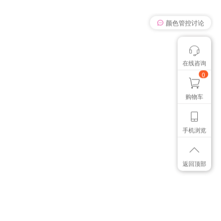
我有个想法
在线咨询
颜色管控讨论
想找个色卡
0
购物车
手机浏览
返回顶部