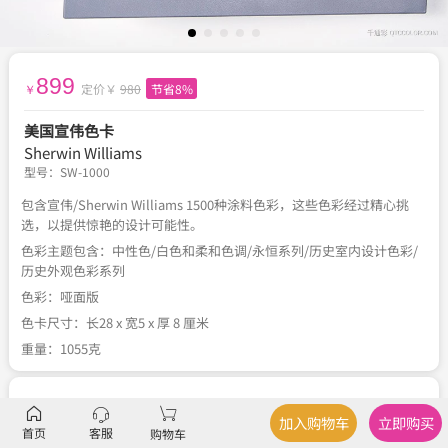
899
定价￥
980
节省8%
￥
美国宣伟色卡
Sherwin Williams
型号：
SW-1000
包含宣伟/Sherwin Williams 1500种涂料色彩，这些色彩经过精心挑
选，以提供惊艳的设计可能性。
色彩主题包含：中性色/白色和柔和色调/永恒系列/历史室内设计色彩/
历史外观色彩系列
色彩：哑面版
色卡尺寸：长28 x 宽5 x 厚 8 厘米
重量：1055克
服务
官方正品
、
关于税费
、
国内包邮
、
不可退换
加入购物车
立即购买
首页
客服
购物车