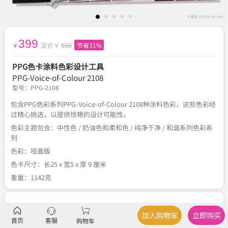
399
定价￥
580
节省31%
￥
PPG色卡涂料色彩设计工具
PPG-Voice-of-Colour 2108
型号：
PPG-2108
包含PPG色彩系列PPG-Voice-of-Colour 2108种涂料色彩，这些色彩经
过精心挑选，以提供惊艳的设计可能性。
色彩主题包含：中性色 / 奶油色和柔和色 / 纯净干净 / 和谐系列色彩系
列
色彩：哑面版
色卡尺寸：长25 x 宽5 x 厚 9 厘米
重量：1142克
服务
官方正品
、
关于税费
、
国内包邮
、
不可退换
加入购物车
立即购买
首页
客服
购物车