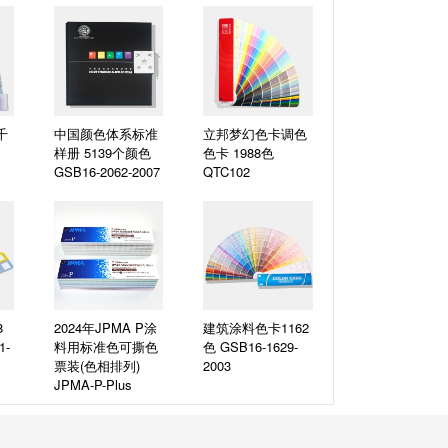
千
中国颜色体系标准
立邦梦幻色卡调色
样册 5139个颜色
色卡 1988色
GSB16-2062-2007
QTC102
8
2024年JPMA P涂
建筑涂料色卡1162
1-
料用标准色可撕色
色
GSB16-1629-
票装(色相排列)
2003
JPMA-P-Plus