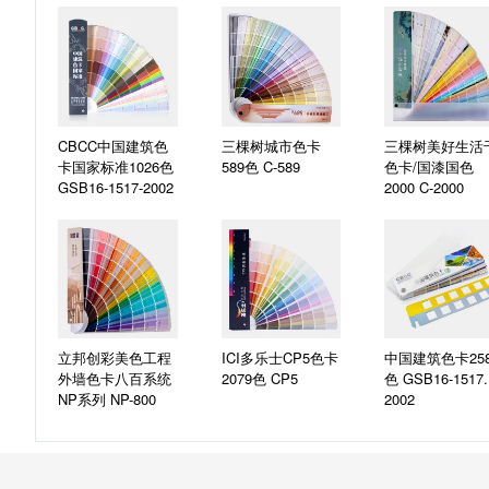
CBCC中国建筑色
三棵树城市色卡
三棵树美好生活
卡国家标准1026色
589色
C-589
色卡/国漆国色
GSB16-1517-2002
2000
C-2000
立邦创彩美色工程
ICI多乐士CP5色卡
中国建筑色卡25
外墙色卡八百系统
2079色
CP5
色
GSB16-1517.
NP系列
NP-800
2002