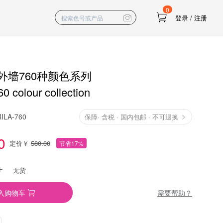
0
登录
/
注册
外墙760种颜色系列
0 colour collection
ILA-760
保障
·
含税 · 国内包邮 · 不可退换
0
定价￥
580.00
节省17%
无货
需要帮助？
入购物车