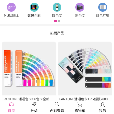
MUNSELL
数码色彩
取色仪
测色仪
对色灯箱
热销产品
PANTONE潘通色卡CU色卡全新
PANTONE潘通色卡TPG新版2800
2390色
GP1601B
种色彩
FHIP110C
首页
分类
色彩查询
购物车
我的
￥1250
￥1679