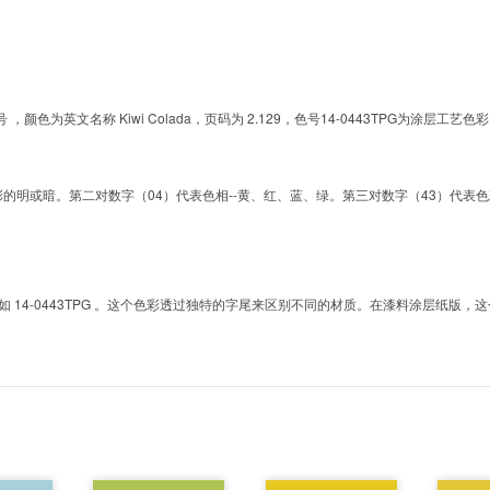
的色号 ，颜色为英文名称 Kiwi Colada，页码为 2.129，色号14-0443TPG为
明或暗。第二对数字（04）代表色相--黄、红、蓝、绿。第三对数字（43）代表色彩的彩度。而T
4-0443TPG 。这个色彩透过独特的字尾来区别不同的材质。在漆料涂层纸版，这个色号是