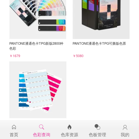
PANTONE潘通色卡TPG新版2800种
PANTONE潘通色卡TPG可撕版色票
色彩
￥1679
￥5080
PANTONE TPG单张色票纸版-补充页
13-4410TPG
首页
色彩查询
色库资源
色板管理
我的
￥98