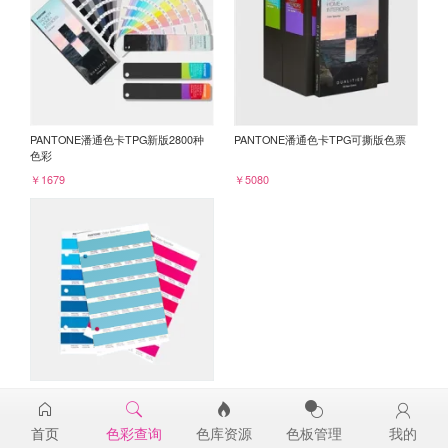
PANTONE潘通色卡TPG新版2800种
PANTONE潘通色卡TPG可撕版色票
色彩
￥1679
￥5080
PANTONE TPG单张色票纸版-补充页
15-4710TPG
首页
色彩查询
色库资源
色板管理
我的
￥98