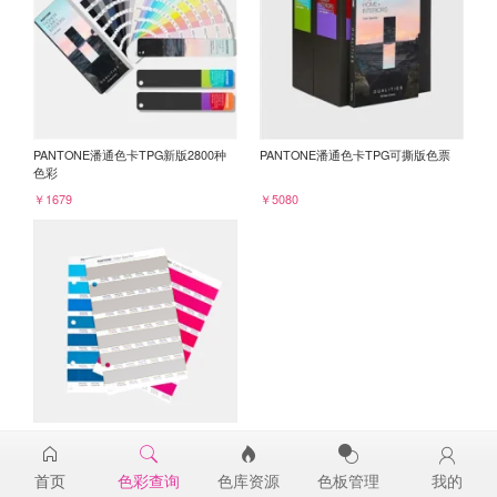
PANTONE潘通色卡TPG新版2800种
PANTONE潘通色卡TPG可撕版色票
色彩
￥1679
￥5080
PANTONE TPG单张色票纸版-补充页
15-4504TPG
首页
色彩查询
色库资源
色板管理
我的
￥98