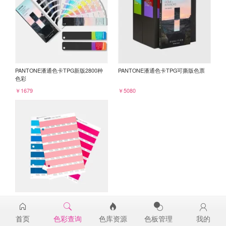
PANTONE潘通色卡TPG新版2800种
PANTONE潘通色卡TPG可撕版色票
色彩
￥1679
￥5080
PANTONE TPG单张色票纸版-补充页
15-1822TPG
首页
色彩查询
色库资源
色板管理
我的
￥98