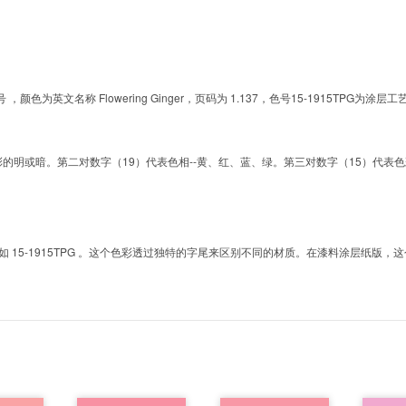
的色号 ，颜色为英文名称 Flowering Ginger，页码为 1.137，色号15-1915
明或暗。第二对数字（19）代表色相--黄、红、蓝、绿。第三对数字（15）代表色彩的彩度。而T
5-1915TPG 。这个色彩透过独特的字尾来区别不同的材质。在漆料涂层纸版，这个色号是