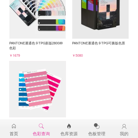
PANTONE潘通色卡TPG新版2800种
PANTONE潘通色卡TPG可撕版色票
色彩
￥1679
￥5080
PANTONE TPG单张色票纸版-补充页
16-2118TPG
首页
色彩查询
色库资源
色板管理
我的
￥98