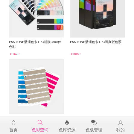
PANTONE潘通色卡TPG新版2800种
PANTONE潘通色卡TPG可撕版色票
色彩
￥1679
￥5080
PANTONE TPG单张色票纸版-补充页
16-1213TPG
首页
色彩查询
色库资源
色板管理
我的
￥98