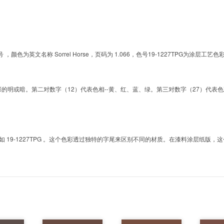
的色号 ，颜色为英文名称 Sorrel Horse，页码为 1.066，色号19-1227TPG
明或暗。第二对数字（12）代表色相--黄、红、蓝、绿。第三对数字（27）代表色彩的彩度。而T
9-1227TPG 。这个色彩透过独特的字尾来区别不同的材质。在漆料涂层纸版，这个色号是