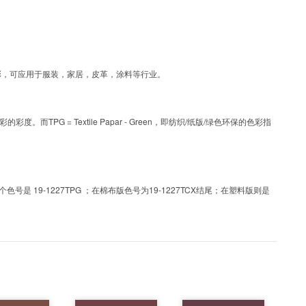
为涂层工艺色彩，可应用于服装，家居，皮革，涂料等行业。
PG = Textile Papar - Green，即纺织/纸版/绿色环保的色彩指
 19-1227TPG ；在棉布版色号为19-1227TCX结尾；在塑料版则是