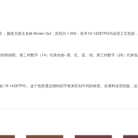
的色号 ，颜色为英文名称 Brown Out，页码为 1.059，色号19-1428TPG为涂
明或暗。第二对数字（14）代表色相--黄、红、蓝、绿。第三对数字（28）代表色彩的彩度。而T
9-1428TPG 。这个色彩透过独特的字尾来区别不同的材质。在漆料涂层纸版，这个色号是