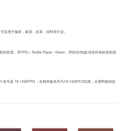
层工艺色彩，可应用于服装，家居，皮革，涂料等行业。
PG = Textile Papar - Green，即纺织/纸版/绿色环保的色彩指
 19-1428TPG ；在棉布版色号为19-1428TCX结尾；在塑料版则是