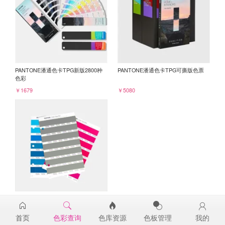
PANTONE潘通色卡TPG新版2800种
PANTONE潘通色卡TPG可撕版色票
色彩
￥1679
￥5080
PANTONE TPG单张色票纸版-补充页
18-4015TPG
首页
色彩查询
色库资源
色板管理
我的
￥98