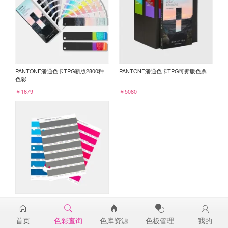
PANTONE潘通色卡TPG新版2800种
PANTONE潘通色卡TPG可撕版色票
色彩
￥1679
￥5080
PANTONE TPG单张色票纸版-补充页
18-4004TPG
首页
色彩查询
色库资源
色板管理
我的
￥98