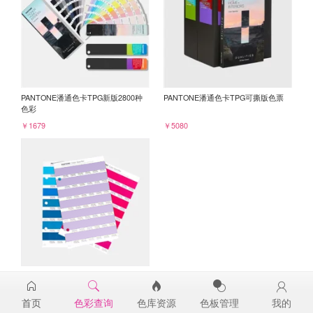
PANTONE潘通色卡TPG新版2800种
PANTONE潘通色卡TPG可撕版色票
色彩
￥1679
￥5080
PANTONE TPG单张色票纸版-补充页
15-3716TPG
首页
色彩查询
色库资源
色板管理
我的
￥98