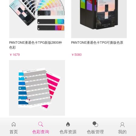
PANTONE潘通色卡TPG新版2800种
PANTONE潘通色卡TPG可撕版色票
色彩
￥1679
￥5080
PANTONE TPG单张色票纸版-补充页
15-3800TPG
首页
色彩查询
色库资源
色板管理
我的
￥98