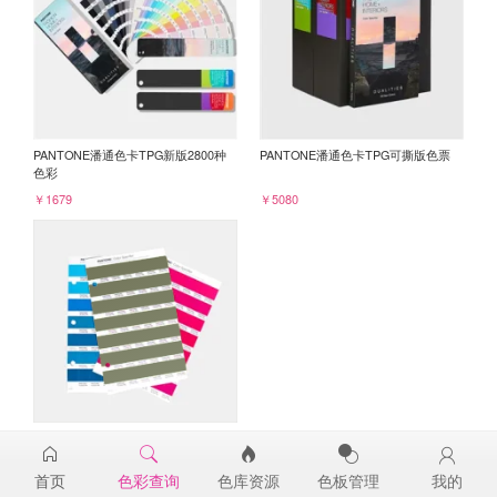
PANTONE潘通色卡TPG新版2800种
PANTONE潘通色卡TPG可撕版色票
色彩
￥1679
￥5080
PANTONE TPG单张色票纸版-补充页
18-0220TPG
首页
色彩查询
色库资源
色板管理
我的
￥98