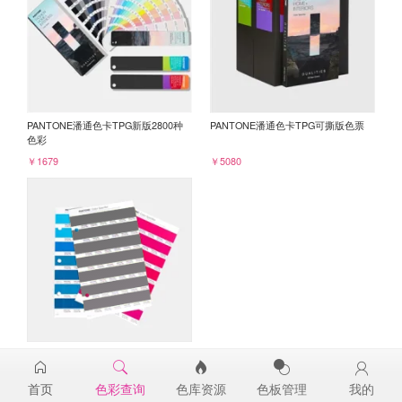
PANTONE潘通色卡TPG新版2800种
PANTONE潘通色卡TPG可撕版色票
色彩
￥1679
￥5080
PANTONE TPG单张色票纸版-补充页
18-0306TPG
首页
色彩查询
色库资源
色板管理
我的
￥98