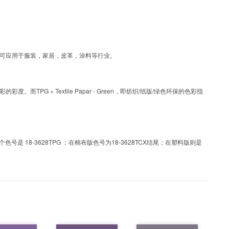
层工艺色彩，可应用于服装，家居，皮革，涂料等行业。
PG = Textile Papar - Green，即纺织/纸版/绿色环保的色彩指
 18-3628TPG ；在棉布版色号为18-3628TCX结尾；在塑料版则是