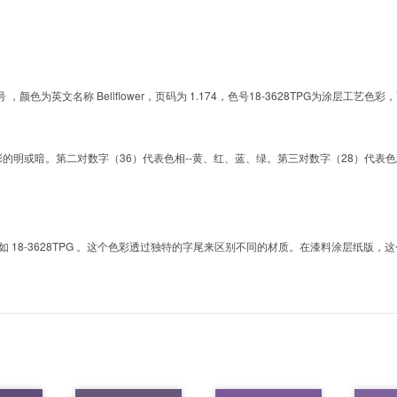
的色号 ，颜色为英文名称 Bellflower，页码为 1.174，色号18-3628TPG为涂
明或暗。第二对数字（36）代表色相--黄、红、蓝、绿。第三对数字（28）代表色彩的彩度。而T
8-3628TPG 。这个色彩透过独特的字尾来区别不同的材质。在漆料涂层纸版，这个色号是