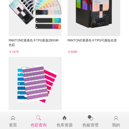
PANTONE潘通色卡TPG新版2800种
PANTONE潘通色卡TPG可撕版色票
色彩
￥1679
￥5080
PANTONE TPG单张色票纸版-补充页
18-3533TPG
首页
色彩查询
色库资源
色板管理
我的
￥98