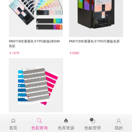
PANTONE潘通色卡TPG新版2800种
PANTONE潘通色卡TPG可撕版色票
色彩
￥1679
￥5080
PANTONE TPG单张色票纸版-补充页
18-1210TPG
首页
色彩查询
色库资源
色板管理
我的
￥98