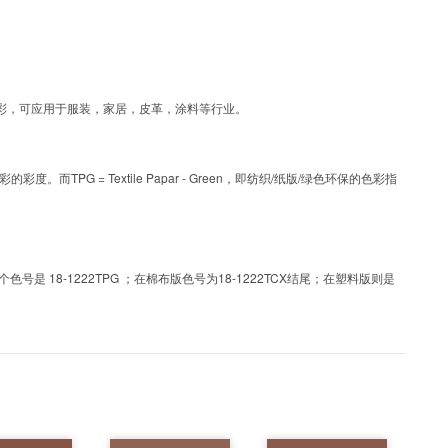
为涂层工艺色彩，可应用于服装，家居，皮革，涂料等行业。
PG = Textile Papar - Green，即纺织/纸版/绿色环保的色彩指
 18-1222TPG ；在棉布版色号为18-1222TCX结尾；在塑料版则是