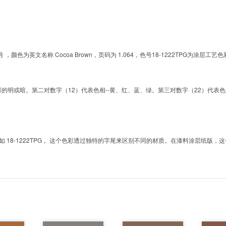
的色号 ，颜色为英文名称 Cocoa Brown，页码为 1.064，色号18-1222TPG
明或暗。第二对数字（12）代表色相--黄、红、蓝、绿。第三对数字（22）代表色彩的彩度。而T
8-1222TPG 。这个色彩透过独特的字尾来区别不同的材质。在漆料涂层纸版，这个色号是