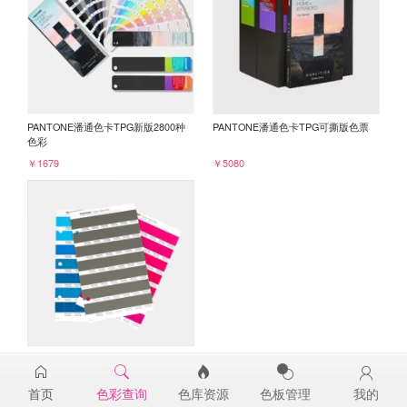
PANTONE潘通色卡TPG新版2800种
PANTONE潘通色卡TPG可撕版色票
色彩
￥1679
￥5080
PANTONE TPG单张色票纸版-补充页
19-0515TPG
首页
色彩查询
色库资源
色板管理
我的
￥98