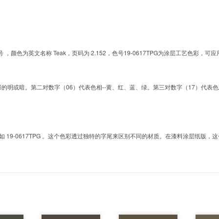
G的色号 ，颜色为英文名称 Teak，页码为 2.152，色号19-0617TPG为涂层工艺色
明或暗。第二对数字（06）代表色相--黄、红、蓝、绿。第三对数字（17）代表色彩的彩度。而T
9-0617TPG 。这个色彩透过独特的字尾来区别不同的材质。在漆料涂层纸版，这个色号是