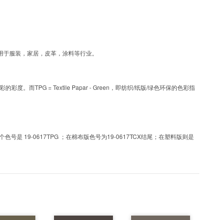
彩，可应用于服装，家居，皮革，涂料等行业。
PG = Textile Papar - Green，即纺织/纸版/绿色环保的色彩指
 19-0617TPG ；在棉布版色号为19-0617TCX结尾；在塑料版则是