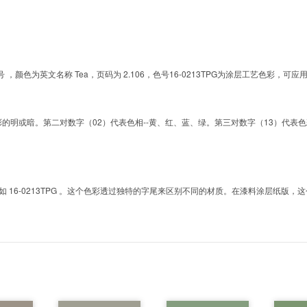
G的色号 ，颜色为英文名称 Tea，页码为 2.106，色号16-0213TPG为涂层工艺色彩
明或暗。第二对数字（02）代表色相--黄、红、蓝、绿。第三对数字（13）代表色彩的彩度。而T
6-0213TPG 。这个色彩透过独特的字尾来区别不同的材质。在漆料涂层纸版，这个色号是