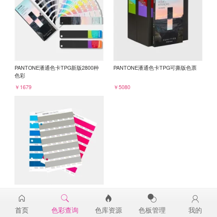
PANTONE潘通色卡TPG新版2800种
PANTONE潘通色卡TPG可撕版色票
色彩
￥1679
￥5080
PANTONE TPG单张色票纸版-补充页
16-0207TPG
首页
色彩查询
色库资源
色板管理
我的
￥98