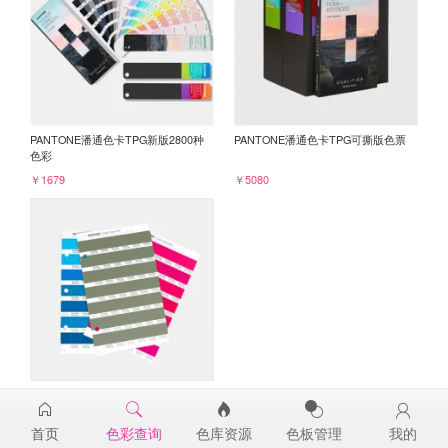
PANTONE潘通色卡TPG新版2800种
PANTONE潘通色卡TPG可撕版色票
色彩
￥1679
￥5080
PANTONE TPG单张色票纸版-补充页
18-0422TPG
首页
色彩查询
色库资源
色板管理
我的
￥98