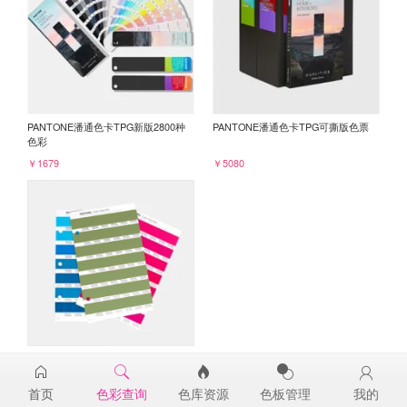
PANTONE潘通色卡TPG新版2800种
PANTONE潘通色卡TPG可撕版色票
色彩
￥1679
￥5080
PANTONE TPG单张色票纸版-补充页
18-0332TPG
首页
色彩查询
色库资源
色板管理
我的
￥98