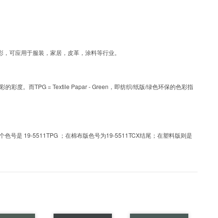
为涂层工艺色彩，可应用于服装，家居，皮革，涂料等行业。
PG = Textile Papar - Green，即纺织/纸版/绿色环保的色彩指
 19-5511TPG ；在棉布版色号为19-5511TCX结尾；在塑料版则是