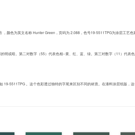
的色号 ，颜色为英文名称 Hunter Green，页码为 2.088，色号19-5511TPG
明或暗。第二对数字（55）代表色相--黄、红、蓝、绿。第三对数字（11）代表色彩的彩度。而T
9-5511TPG 。这个色彩透过独特的字尾来区别不同的材质。在漆料涂层纸版，这个色号是