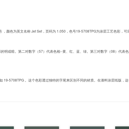
的色号 ，颜色为英文名称 Jet Set，页码为 1.050，色号19-5708TPG为涂层工
明或暗。第二对数字（57）代表色相--黄、红、蓝、绿。第三对数字（08）代表色彩的彩度。而T
9-5708TPG 。这个色彩透过独特的字尾来区别不同的材质。在漆料涂层纸版，这个色号是