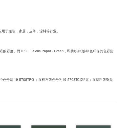
艺色彩，可应用于服装，家居，皮革，涂料等行业。
PG = Textile Papar - Green，即纺织/纸版/绿色环保的色彩指
 19-5708TPG ；在棉布版色号为19-5708TCX结尾；在塑料版则是