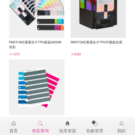
PANTONE潘通色卡TPG新版2800种
PANTONE潘通色卡TPG可撕版色票
色彩
￥1679
￥5080
PANTONE TPG单张色票纸版-补充页
19-4818TPG
首页
色彩查询
色库资源
色板管理
我的
￥98