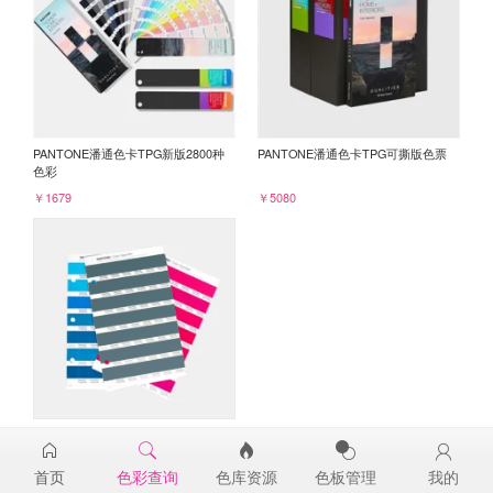
PANTONE潘通色卡TPG新版2800种
PANTONE潘通色卡TPG可撕版色票
色彩
￥1679
￥5080
PANTONE TPG单张色票纸版-补充页
19-4820TPG
首页
色彩查询
色库资源
色板管理
我的
￥98