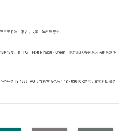
艺色彩，可应用于服装，家居，皮革，涂料等行业。
PG = Textile Papar - Green，即纺织/纸版/绿色环保的色彩指
 18-4936TPG ；在棉布版色号为18-4936TCX结尾；在塑料版则是