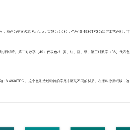
G的色号 ，颜色为英文名称 Fanfare，页码为 2.080，色号18-4936TPG为涂层工
明或暗。第二对数字（49）代表色相--黄、红、蓝、绿。第三对数字（36）代表色彩的彩度。而T
8-4936TPG 。这个色彩透过独特的字尾来区别不同的材质。在漆料涂层纸版，这个色号是