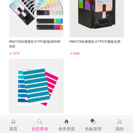
PANTONE潘通色卡TPG新版2800种
PANTONE潘通色卡TPG可撕版色票
色彩
￥1679
￥5080
PANTONE TPG单张色票纸版-补充页
18-4735TPG
首页
色彩查询
色库资源
色板管理
我的
￥98