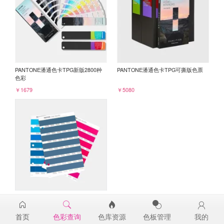
PANTONE潘通色卡TPG新版2800种
PANTONE潘通色卡TPG可撕版色票
色彩
￥1679
￥5080
PANTONE TPG单张色票纸版-补充页
19-4127TPG
首页
色彩查询
色库资源
色板管理
我的
￥98