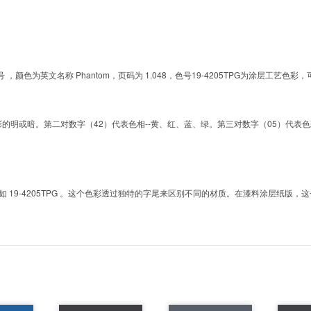
G的色号 ，颜色为英文名称 Phantom，页码为 1.048，色号19-4205TPG为涂层
明或暗。第二对数字（42）代表色相--黄、红、蓝、绿。第三对数字（05）代表色彩的彩度。而T
9-4205TPG 。这个色彩透过独特的字尾来区别不同的材质。在漆料涂层纸版，这个色号是