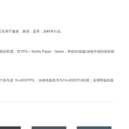
工艺色彩，可应用于服装，家居，皮革，涂料等行业。
PG = Textile Papar - Green，即纺织/纸版/绿色环保的色彩指
 19-4205TPG ；在棉布版色号为19-4205TCX结尾；在塑料版则是