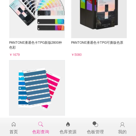
PANTONE潘通色卡TPG新版2800种
PANTONE潘通色卡TPG可撕版色票
色彩
￥1679
￥5080
PANTONE TPG单张色票纸版-补充页
18-4231TPG
首页
色彩查询
色库资源
色板管理
我的
￥98