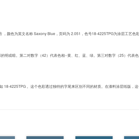
的色号 ，颜色为英文名称 Saxony Blue，页码为 2.051，色号18-4225TPG为
明或暗。第二对数字（42）代表色相--黄、红、蓝、绿。第三对数字（25）代表色彩的彩度。而T
8-4225TPG 。这个色彩透过独特的字尾来区别不同的材质。在漆料涂层纸版，这个色号是