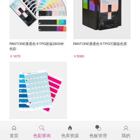
PANTONE潘通色卡TPG新版2800种
PANTONE潘通色卡TPG可撕版色票
色彩
￥1679
￥5080
PANTONE TPG单张色票纸版-补充页
13-4809TPG
首页
色彩查询
色库资源
色板管理
我的
￥98