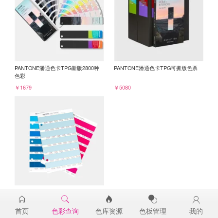
PANTONE潘通色卡TPG新版2800种
PANTONE潘通色卡TPG可撕版色票
色彩
￥1679
￥5080
PANTONE TPG单张色票纸版-补充页
13-4409TPG
首页
色彩查询
色库资源
色板管理
我的
￥98