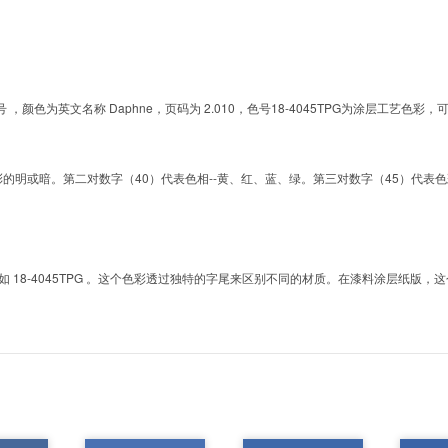
G的色号 ，颜色为英文名称 Daphne，页码为 2.010，色号18-4045TPG为涂层工
明或暗。第二对数字（40）代表色相--黄、红、蓝、绿。第三对数字（45）代表色彩的彩度。而T
8-4045TPG 。这个色彩透过独特的字尾来区别不同的材质。在漆料涂层纸版，这个色号是