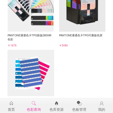
PANTONE潘通色卡TPG新版2800种
PANTONE潘通色卡TPG可撕版色票
色彩
￥1679
￥5080
PANTONE TPG单张色票纸版-补充页
18-4051TPG
首页
色彩查询
色库资源
色板管理
我的
￥98