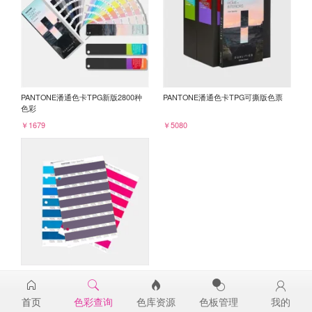
PANTONE潘通色卡TPG新版2800种
PANTONE潘通色卡TPG可撕版色票
色彩
￥1679
￥5080
PANTONE TPG单张色票纸版-补充页
19-3728TPG
首页
色彩查询
色库资源
色板管理
我的
￥98